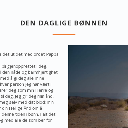
DEN DAGLIGE BØNNEN
te det ut det med ordet Pappa.
 bli gjenopprettet i deg,
 all den nåde og barmhjertighet
med å gi deg alle mine
hver person jeg har vært i
g ærer deg som min Herre og
til deg. Jeg gir deg min ånd,
r meg selv med ditt blod: min
er din Hellige Ånd om å
denne tiden i bønn. I alt det
 og med alle de som ber for