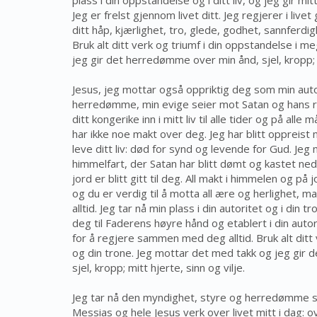
plass i din oppstandelse og i ditt liv, og jeg gir mitt
Jeg er frelst gjennom livet ditt. Jeg regjerer i livet
ditt håp, kjærlighet, tro, glede, godhet, sannferdig
Bruk alt ditt verk og triumf i din oppstandelse i 
jeg gir det herredømme over min ånd, sjel, kropp; mi
Jesus, jeg mottar også oppriktig deg som min autor
herredømme, min evige seier mot Satan og hans rik
ditt kongerike inn i mitt liv til alle tider og på all
har ikke noe makt over deg. Jeg har blitt oppreist me
leve ditt liv: død for synd og levende for Gud. Jeg m
himmelfart, der Satan har blitt dømt og kastet ned
jord er blitt gitt til deg. All makt i himmelen og på j
og du er verdig til å motta all ære og herlighet, 
alltid. Jeg tar nå min plass i din autoritet og i din
deg til Faderens høyre hånd og etablert i din autori
for å regjere sammen med deg alltid. Bruk alt ditt v
og din trone. Jeg mottar det med takk og jeg gir 
sjel, kropp; mitt hjerte, sinn og vilje.
Jeg tar nå den myndighet, styre og herredømme 
Messias og hele Jesus verk over livet mitt i dag: ov