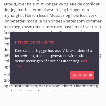
arbeid, over hele mitt kongerike og alle de områder
der jeg har bestemmelsesrett. Jeg bringer den
myndighet Herren Jesus Messias og hele Jesu verk
innbefatter, mot alle den ondes krefter som kommer
mot meg, (nevn dine kjære med navn) mot hver uren
ånd, hver ond makt og enhet. (Du bør også konkret
nevne dem med navn - hva som har angrepet deg.)
Personvernerklæring
Jeg avviser dem i Herrens navn. Jeg binder, forviser
dem fra oss og fra mitt rike nå, i det mektige Jesu
Dine data er trygge hos oss. Vi bruker dem til å
navn. Jeg bringer også hele Jesu verk mellom meg og
forbedre og tilpasse tjenestene våre. Lukk
enhver person, og jeg tillater bare Guds kjærlighet
denne meldingen når det er
OK
for deg.
Mer
og Guds Ånd mellom oss.
info
Hellige Ånd, takk for at du kom. Jeg elsker deg, jeg
Ja, det er OK
tilber deg, jeg stoler på deg. Jeg mottar alt ditt verk
og triumf i pinsen, der du kom, der du kledde meg
med din kraft fra det høye, forseglet meg i Jesus,
forent meg med Faderen og Sønnen, sannhetens Ånd
i meg, livet til Gud i meg, min rådgiver, trøster,