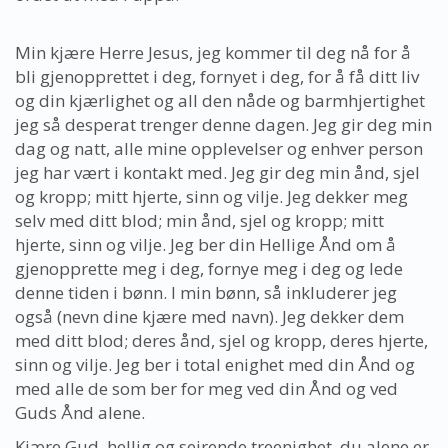
Min kjære Herre Jesus, jeg kommer til deg nå for å
bli gjenopprettet i deg, fornyet i deg, for å få ditt liv
og din kjærlighet og all den nåde og barmhjertighet
jeg så desperat trenger denne dagen. Jeg gir deg min
dag og natt, alle mine opplevelser og enhver person
jeg har vært i kontakt med. Jeg gir deg min ånd, sjel
og kropp; mitt hjerte, sinn og vilje. Jeg dekker meg
selv med ditt blod; min ånd, sjel og kropp; mitt
hjerte, sinn og vilje. Jeg ber din Hellige Ånd om å
gjenopprette meg i deg, fornye meg i deg og lede
denne tiden i bønn. I min bønn, så inkluderer jeg
også (nevn dine kjære med navn). Jeg dekker dem
med ditt blod; deres ånd, sjel og kropp, deres hjerte,
sinn og vilje. Jeg ber i total enighet med din Ånd og
med alle de som ber for meg ved din Ånd og ved
Guds Ånd alene.
Kjære Gud, hellig og seirende treenighet, du alene er