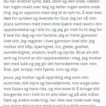
du har erobret synd, død, dom og den onde. Døden
har ingen makt over deg og heller ingen andre onde
ting. Jeg er oppreist med deg til et nytt liv, å leve livet,
død for synden og levende for Gud. Jeg tar nå min
plass sammen med (nevn dine kjære med navn) i din
oppstandelse og i ditt liv, og jeg gir mitt liv til deg for
å leve for deg og min familie. Jeg er frelst gjennom
livet ditt. Jeg regjerer i livet gjennom livet ditt. Jeg
mottar ditt håp, kjærlighet, tro, glede, godhet,
sannferdighet, visdom, kraft og styrke. Bruk alt ditt
verk og triumf av din oppstandelse i meg. Jeg mottar
det med takk og jeg gir det herredømme over min
ånd, sjel, kropp; mitt hjerte, sinn og vilje.
Jesus, jeg mottar også oppriktig deg som min
autoritet, ditt styre og herredømme, min evige seier
mot Satan og hans rike, og min evne til å bringe ditt
kongerike inn i mitt liv til alle tider og på alle måter.
Død og andre onde ting, har ikke noe makt over deg.
Jeg, (nevn dine kjære med navn) har blitt oppreist