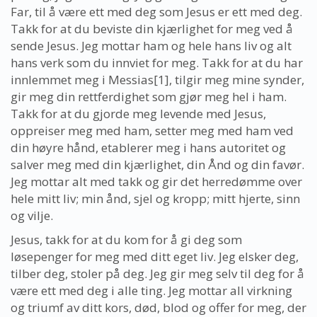
Far, til å være ett med deg som Jesus er ett med deg.
Takk for at du beviste din kjærlighet for meg ved å
sende Jesus. Jeg mottar ham og hele hans liv og alt
hans verk som du innviet for meg. Takk for at du har
innlemmet meg i Messias[1], tilgir meg mine synder,
gir meg din rettferdighet som gjør meg hel i ham.
Takk for at du gjorde meg levende med Jesus,
oppreiser meg med ham, setter meg med ham ved
din høyre hånd, etablerer meg i hans autoritet og
salver meg med din kjærlighet, din Ånd og din favør.
Jeg mottar alt med takk og gir det herredømme over
hele mitt liv; min ånd, sjel og kropp; mitt hjerte, sinn
og vilje.
Jesus, takk for at du kom for å gi deg som
løsepenger for meg med ditt eget liv. Jeg elsker deg,
tilber deg, stoler på deg. Jeg gir meg selv til deg for å
være ett med deg i alle ting. Jeg mottar all virkning
og triumf av ditt kors, død, blod og offer for meg, der