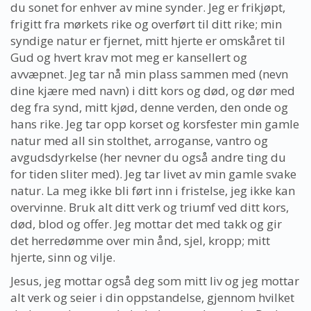
du sonet for enhver av mine synder. Jeg er frikjøpt,
frigitt fra mørkets rike og overført til ditt rike; min
syndige natur er fjernet, mitt hjerte er omskåret til
Gud og hvert krav mot meg er kansellert og
avvæpnet. Jeg tar nå min plass sammen med (nevn
dine kjære med navn) i ditt kors og død, og dør med
deg fra synd, mitt kjød, denne verden, den onde og
hans rike. Jeg tar opp korset og korsfester min gamle
natur med all sin stolthet, arroganse, vantro og
avgudsdyrkelse (her nevner du også andre ting du
for tiden sliter med). Jeg tar livet av min gamle svake
natur. La meg ikke bli ført inn i fristelse, jeg ikke kan
overvinne. Bruk alt ditt verk og triumf ved ditt kors,
død, blod og offer. Jeg mottar det med takk og gir
det herredømme over min ånd, sjel, kropp; mitt
hjerte, sinn og vilje.
Jesus, jeg mottar også deg som mitt liv og jeg mottar
alt verk og seier i din oppstandelse, gjennom hvilket