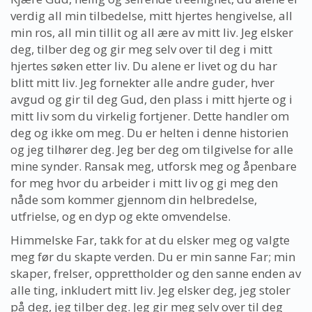
verdig all min tilbedelse, mitt hjertes hengivelse, all
min ros, all min tillit og all ære av mitt liv. Jeg elsker
deg, tilber deg og gir meg selv over til deg i mitt
hjertes søken etter liv. Du alene er livet og du har
blitt mitt liv. Jeg fornekter alle andre guder, hver
avgud og gir til deg Gud, den plass i mitt hjerte og i
mitt liv som du virkelig fortjener. Dette handler om
deg og ikke om meg. Du er helten i denne historien
og jeg tilhører deg. Jeg ber deg om tilgivelse for alle
mine synder. Ransak meg, utforsk meg og åpenbare
for meg hvor du arbeider i mitt liv og gi meg den
nåde som kommer gjennom din helbredelse,
utfrielse, og en dyp og ekte omvendelse.
Himmelske Far, takk for at du elsker meg og valgte
meg før du skapte verden. Du er min sanne Far; min
skaper, frelser, opprettholder og den sanne enden av
alle ting, inkludert mitt liv. Jeg elsker deg, jeg stoler
på deg, jeg tilber deg. Jeg gir meg selv over til deg