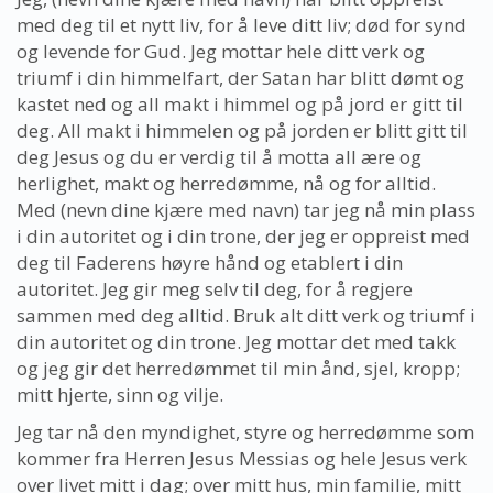
med deg til et nytt liv, for å leve ditt liv; død for synd
og levende for Gud. Jeg mottar hele ditt verk og
triumf i din himmelfart, der Satan har blitt dømt og
kastet ned og all makt i himmel og på jord er gitt til
deg. All makt i himmelen og på jorden er blitt gitt til
deg Jesus og du er verdig til å motta all ære og
herlighet, makt og herredømme, nå og for alltid.
Med (nevn dine kjære med navn) tar jeg nå min plass
i din autoritet og i din trone, der jeg er oppreist med
deg til Faderens høyre hånd og etablert i din
autoritet. Jeg gir meg selv til deg, for å regjere
sammen med deg alltid. Bruk alt ditt verk og triumf i
din autoritet og din trone. Jeg mottar det med takk
og jeg gir det herredømmet til min ånd, sjel, kropp;
mitt hjerte, sinn og vilje.
Jeg tar nå den myndighet, styre og herredømme som
kommer fra Herren Jesus Messias og hele Jesus verk
over livet mitt i dag; over mitt hus, min familie, mitt