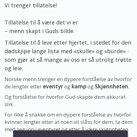
Vi trenger tillatelse!
Tillatelse til å være det vi er
– menn skapt i Guds bilde.
Tillatelse til å leve etter hjertet, i stedet for den
dødskjipe lange lista med «skulle» og «burde» -
som gjør at så mange av oss er så utrolig trøtte
og leie.
Norske menn trenger en dypere forståelse av hvorfor
de lengter etter
eventyr
og
kamp
og
Skjønnheten
.
Og forståelse for hvorfor Gud skapte dem akkurat
slik.
For ikke å snakke om en dypere forståelse av hvorfor
kvinner lengter etter at noen vil slåss for dem, ta dem
med seg inn i eventyret og etter å være skjønnheten.